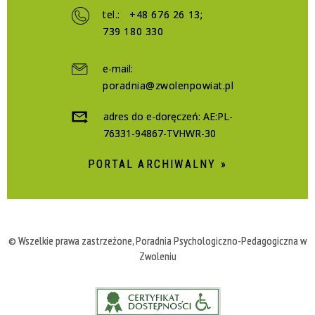
tel.:
+48 676 26 13
;
739 180 330
e-mail:
poradnia@zwolenpowiat.pl
adres do e-doręczeń: AE:PL-
76331-94867-TVHWR-30
PORTAL ARCHIWALNY »
© Wszelkie prawa zastrzeżone, Poradnia Psychologiczno-Pedagogiczna w
Zwoleniu