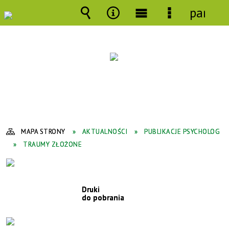
panel
Wyszukiwarka
Narzędzia
Menu
Menu
główne
szczegółowe
MAPA STRONY
AKTUALNOŚCI
PUBLIKACJE PSYCHOLOG
TRAUMY ZŁOŻONE
Druki
do pobrania